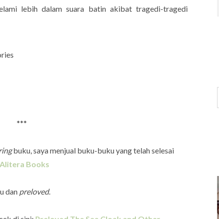
lami lebih dalam suara batin akibat tragedi-tragedi
ories
***
ring
buku, saya menjual buku-buku yang telah selesai
Alitera Books
ru dan
preloved
.
ek di sini:
Preloved The Sea Cloak and Other