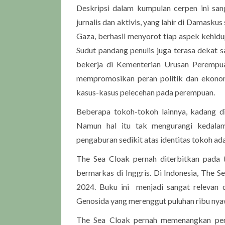
Deskripsi dalam kumpulan cerpen ini sang
jurnalis dan aktivis, yang lahir di Damasku
Gaza, berhasil menyorot tiap aspek kehidup
Sudut pandang penulis juga terasa dekat 
bekerja di Kementerian Urusan Perempuan
mempromosikan peran politik dan ekono
kasus-kasus pelecehan pada perempuan.
Beberapa tokoh-tokoh lainnya, kadang d
Namun hal itu tak mengurangi kedalam
pengaburan sedikit atas identitas tokoh ada
The Sea Cloak pernah diterbitkan pada
bermarkas di Inggris. Di Indonesia, The 
2024. Buku ini menjadi sangat relevan d
Genosida yang merenggut puluhan ribu nya
The Sea Cloak pernah memenangkan peng