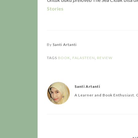
Stories
By
Santi Artanti
TAGS
BOOK
,
FALASTEEN
,
REVIEW
Santi Artanti
A Learner and Book Enthusiast. 