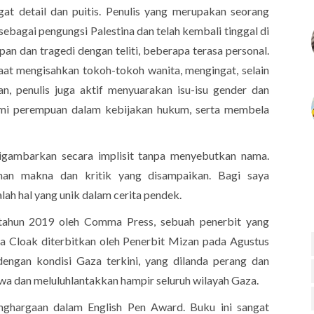
at detail dan puitis. Penulis yang merupakan seorang
s sebagai pengungsi Palestina dan telah kembali tinggal di
an dan tragedi dengan teliti, beberapa terasa personal.
saat mengisahkan tokoh-tokoh wanita, mengingat, selain
, penulis juga aktif menyuarakan isu-isu gender dan
mi perempuan dalam kebijakan hukum, serta membela
igambarkan secara implisit tanpa menyebutkan nama.
an makna dan kritik yang disampaikan. Bagi saya
lah hal yang unik dalam cerita pendek.
 tahun 2019 oleh Comma Press, sebuah penerbit yang
Sea Cloak diterbitkan oleh Penerbit Mizan pada Agustus
engan kondisi Gaza terkini, yang dilanda perang dan
wa dan meluluhlantakkan hampir seluruh wilayah Gaza.
hargaan dalam English Pen Award. Buku ini sangat