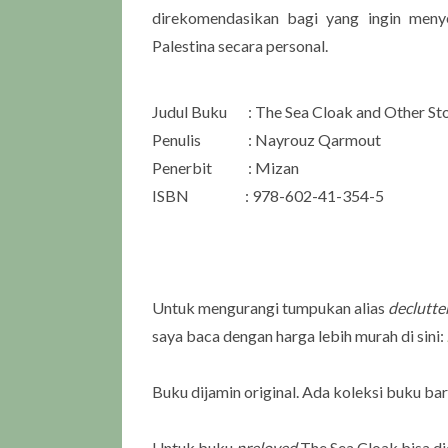
direkomendasikan bagi yang ingin menye
Palestina secara personal.
Judul Buku
: The Sea Cloak and Other St
Penulis
: Nayrouz Qarmout
Penerbit
: Mizan
ISBN
: 978-602-41-354-5
Untuk mengurangi tumpukan alias
declutte
saya baca dengan harga lebih murah di sini:
Buku dijamin original. Ada koleksi buku ba
Untuk buku
preloved
The Sea Cloak bisa dic