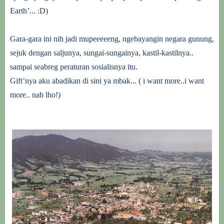
Earth’... :D)
Gara-gara ini nih jadi mupeeeeeng, ngebayangin negara gunung,
sejuk dengan saljunya, sungai-sungainya, kastil-kastilnya..
sampai seabreg peraturan sosialisnya itu.
Gift’nya aku abadikan di sini ya mbak... ( i want more..i want
more.. nah lho!)