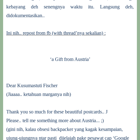
kebayang deh senengnya waktu itu. Langsung deh,
didokumentasikan..
Ini nih.. repost from fb (with thread’nya sekalian) :
‘a Gift from Austria’
Dear Kusumastuti Fischer
(Jiaaaa.. ketahuan marganya nih)
Thank you so much for these beautiful postcards..
J
Please.. tell me something more about Austria... ;)
(gini nih, kalau obsesi backpacker yang kagak kesampaian,
ujung-ujungnya ntar pasti dijelajah pake pesawat cap ‘Google