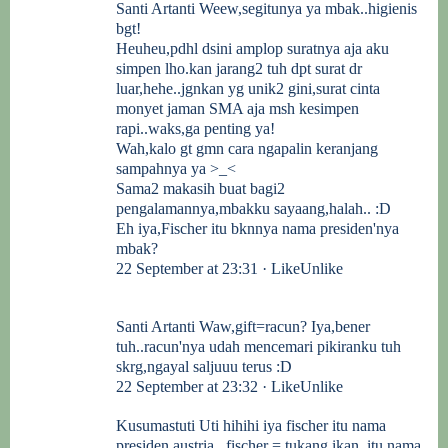
Santi Artanti
Weew,segitunya ya mbak..higienis
bgt!
Heuheu,pdhl dsini amplop suratnya aja aku
simpen lho.kan jarang2 tuh dpt surat dr
luar,hehe..jgnkan yg unik2 gini,surat cinta
monyet jaman SMA aja msh kesimpen
rapi..waks,ga penting ya!
Wah,kalo gt gmn cara ngapalin keranjang
sampahnya ya >_<
Sama2 makasih buat bagi2
pengalamannya,mbakku sayaang,halah.. :D
Eh iya,Fischer itu bknnya nama presiden'nya
mbak?
22 September at 23:31 · LikeUnlike
Santi Artanti
Waw,gift=racun? Iya,bener
tuh..racun'nya udah mencemari pikiranku tuh
skrg,ngayal saljuuu terus :D
22 September at 23:32 · LikeUnlike
Kusumastuti Uti
hihihi iya fischer itu nama
presiden austria.. fischer = tukang ikan. itu nama