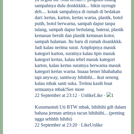
sampahnya dulu donkkkkk... bikin nyengir
deh.... kotak sampahnya di rumah di bedakan
dari: kertas, karton, kertas warna, plastik, botol
putih, botol berwarna, sampah dapur tanpa
tulang, sampah dapur bertulang, baterai, plastik
kemasan bersih dan plastik kemasan kotor,
sampah halaman. Itu baru di rumah doankkkk.
Jadi kalau nerima surat. Amplopnya masuk
kategori karton, suratnya kalau tipis masuk
kategori kertas, kalau tebel masuk kategori
karton, kalau kertas suratnya berwarna masuk
kategori kertas warna. huaaa bener hhahahaha
tapi anyway, santiway hihihihi... ikut seneng
kalau mbak santi suka. Terima kasih buat
semuanya mbak!See more
22 September at 23:12 · UnlikeLike ·
1
Kusumastuti Uti
BTW mbak, hihihihi gift dalam
bahasa jerman artinya racun hihihiihi... (penting
ngga sehhhh hihihi)
22 September at 23:20 · LikeUnlike