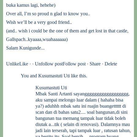
buka kamus lagi, hehehe)
Over all, I’m so proud n glad to know you..
Wish we’ll be a very good friend..
(and.. wish i could be the one of them and get lost in that castle,
Gallspach..kyaaaa,wuahaaaaaa)
Salam Kunigunde...
UnlikeLike · · Unfollow postFollow post ·
Share
·
Delete
You and
Kusumastuti Uti
like this.
Kusumastuti Uti
Mbak
Santi Artanti
sayangggggggggggggggggg,
aku sampai melongo luar dalam ( hahaha bisa
ya?) aduhhh mbak satu ini ruajin buangetttttt di
scan dan di bahas satu2.... soal bangunan,di sini
bangunan tua memang tampak luar tidak boleh
diutak a...tik ( selain di renovasi). Dalamnya mau
jadi lain terserah, tapi tampak luar , ratusan tahun,
ya begitu itu. Soal bersih.... program buang