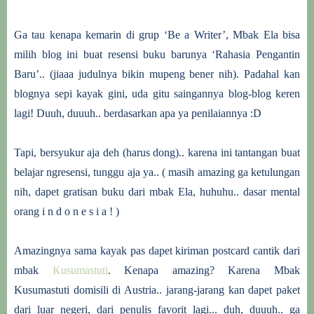
Ga tau kenapa kemarin di grup ‘Be a Writer’, Mbak Ela bisa
milih blog ini buat resensi buku barunya ‘Rahasia Pengantin
Baru’.. (jiaaa judulnya bikin mupeng bener nih). Padahal kan
blognya sepi kayak gini, uda gitu saingannya blog-blog keren
lagi! Duuh, duuuh.. berdasarkan apa ya penilaiannya :D
Tapi, bersyukur aja deh (harus dong).. karena ini tantangan buat
belajar ngresensi, tunggu aja ya.. ( masih amazing ga ketulungan
nih, dapet gratisan buku dari mbak Ela, huhuhu.. dasar mental
orang i n d o n e s i a ! )
Amazingnya sama kayak pas dapet kiriman postcard cantik dari
mbak
Kusumastuti
. Kenapa amazing? Karena Mbak
Kusumastuti domisili di Austria.. jarang-jarang kan dapet paket
dari luar negeri, dari penulis favorit lagi... duh, duuuh.. ga